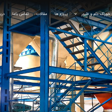
 خوراک دام و طیور
پروژه ها
مقالات
تماس باما
دربا