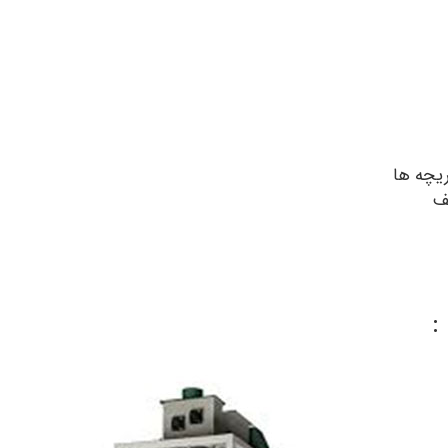
یچه ها
ف
: