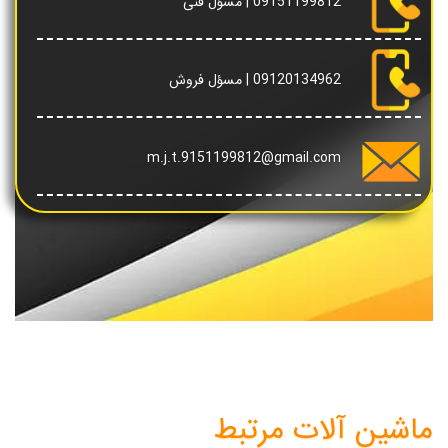
09151199812
| مسؤل فنی
09120134962
| مسؤل فروش
‪m.j.t.9151199812@gmail.com‬
ماشین آلات مرتبط