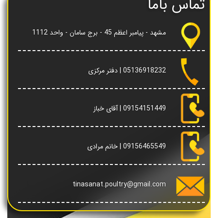
تماس باما
مشهد - پیامبر اعظم 45 - برج سامان - واحد 1112
05136918232
| دفتر مرکزی
09154151449
| آقای خباز
09156465549
| خانم مرادی
tinasanat.poultry@gmail.com