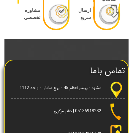
ارسال
مشاوره
سریع
تخصصی
تماس باما
مشهد - پیامبر اعظم 45 - برج سامان - واحد 1112
05136918232
| دفتر مرکزی