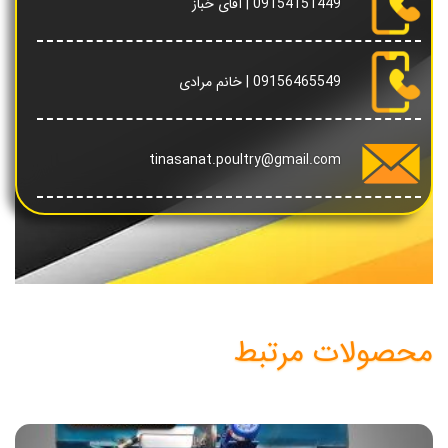
09154151449
| آقای خباز
09156465549
| خانم مرادی
tinasanat.poultry@gmail.com
محصولات مرتبط