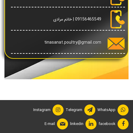
09156465549
| خانم مرادی
tinasanat.poultry@gmail.com
Instagram
Telegram
WhatsApp
E-mail
linkedin
facebook