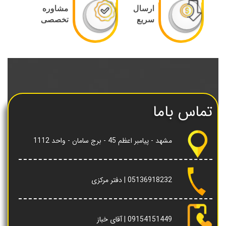
ارسال
مشاوره
سریع
تخصصی
تماس باما
مشهد - پیامبر اعظم 45 - برج سامان - واحد 1112
05136918232
| دفتر مرکزی
09154151449
| آقای خباز