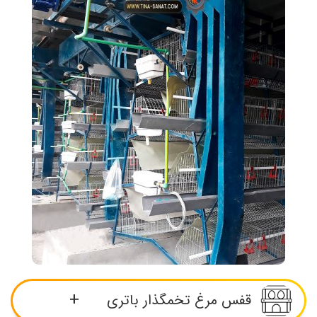
قفس مرغ تخمگذار باتری