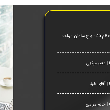
مشهد - پیامبر اعظم 45 - برج سامان - واحد
| دفتر مرکزی
| آقای خباز
| خانم مرادی