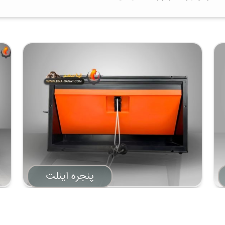
پنجره اینلت