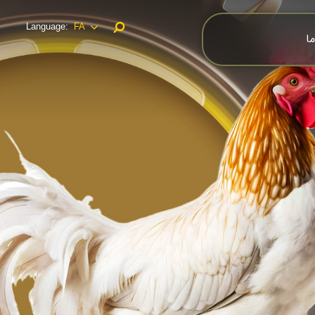
Language:
FA
ما