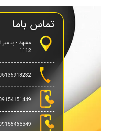
تماس باما
1112
05136918232
09154151449
09156465549